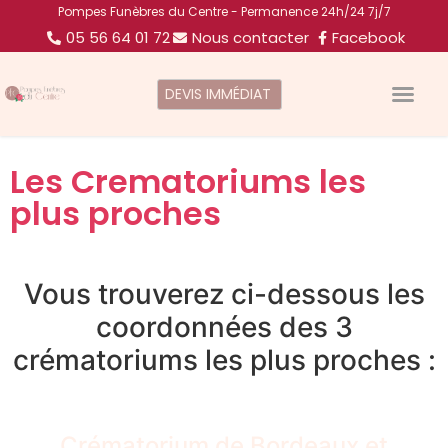
Pompes Funèbres du Centre - Permanence 24h/24 7j/7
05 56 64 01 72
Nous contacter
Facebook
DEVIS IMMÉDIAT
Les Crematoriums les
plus proches
Vous trouverez ci-dessous les
coordonnées des 3
crématoriums les plus proches :
Crématorium de Bordeaux et