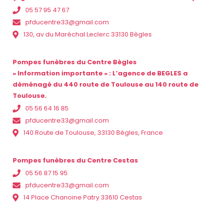
05 57 95 47 67
pfducentre33@gmail.com
130, av du Maréchal Leclerc 33130 Bègles
Pompes funèbres du Centre Bègles
« Information importante » : L’agence de BEGLES a
déménagé du 440 route de Toulouse au 140 route de
Toulouse.
05 56 64 16 85
pfducentre33@gmail.com
140 Route de Toulouse, 33130 Bègles, France
Pompes funèbres du Centre Cestas
05 56 87 15 95
pfducentre33@gmail.com
14 Place Chanoine Patry 33610 Cestas