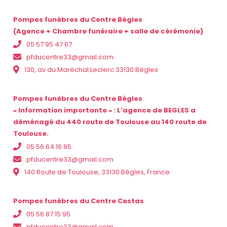
Pompes funèbres du Centre Bègles
(Agence + Chambre funéraire + salle de cérémonie)
05 57 95 47 67
pfducentre33@gmail.com
130, av du Maréchal Leclerc 33130 Bègles
Pompes funèbres du Centre Bègles
« Information importante » : L’agence de BEGLES a
déménagé du 440 route de Toulouse au 140 route de
Toulouse.
05 56 64 16 85
pfducentre33@gmail.com
140 Route de Toulouse, 33130 Bègles, France
Pompes funèbres du Centre Cestas
05 56 87 15 95
pfducentre33@gmail.com