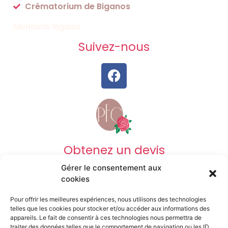
Crématorium de Biganos
Mentions légales
Suivez-nous
Obtenez un devis
Gérer le consentement aux
DEVIS OBSÈQUES
cookies
Pour offrir les meilleures expériences, nous utilisons des technologies
DEVIS PRÉVOYANCE
telles que les cookies pour stocker et/ou accéder aux informations des
appareils. Le fait de consentir à ces technologies nous permettra de
traiter des données telles que le comportement de navigation ou les ID