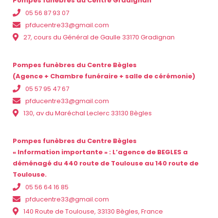
Pompes funèbres du Centre Gradignan
05 56 87 93 07
pfducentre33@gmail.com
27, cours du Général de Gaulle 33170 Gradignan
Pompes funèbres du Centre Bègles
(Agence + Chambre funéraire + salle de cérémonie)
05 57 95 47 67
pfducentre33@gmail.com
130, av du Maréchal Leclerc 33130 Bègles
Pompes funèbres du Centre Bègles
« Information importante » : L’agence de BEGLES a
déménagé du 440 route de Toulouse au 140 route de
Toulouse.
05 56 64 16 85
pfducentre33@gmail.com
140 Route de Toulouse, 33130 Bègles, France