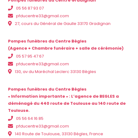
Pompes funèbres du Centre Gradignan
05 56 87 93 07
pfducentre33@gmail.com
27, cours du Général de Gaulle 33170 Gradignan
Pompes funèbres du Centre Bègles
(Agence + Chambre funéraire + salle de cérémonie)
05 57 95 47 67
pfducentre33@gmail.com
130, av du Maréchal Leclerc 33130 Bègles
Pompes funèbres du Centre Bègles
« Information importante » : L’agence de BEGLES a
déménagé du 440 route de Toulouse au 140 route de
Toulouse.
05 56 64 16 85
pfducentre33@gmail.com
140 Route de Toulouse, 33130 Bègles, France