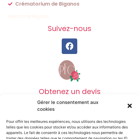
Crématorium de Biganos
Mentions légales
Suivez-nous
Obtenez un devis
Gérer le consentement aux
DEVIS OBSÈQUES
cookies
Pour offrir les meilleures expériences, nous utilisons des technologies
DEVIS PRÉVOYANCE
telles que les cookies pour stocker et/ou accéder aux informations des
appareils. Le fait de consentir à ces technologies nous permettra de
traiter des données telles que le comportement de navigation ou les ID