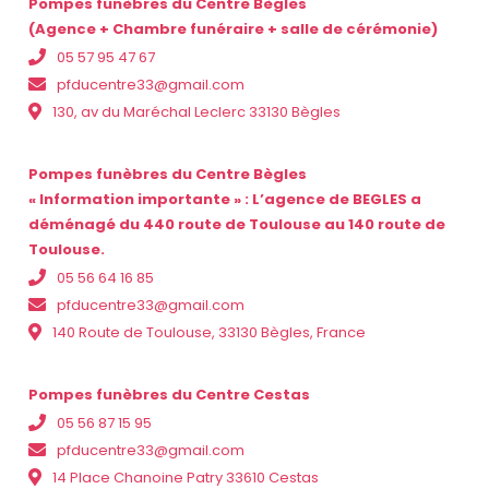
Pompes funèbres du Centre Bègles
(Agence + Chambre funéraire + salle de cérémonie)
05 57 95 47 67
pfducentre33@gmail.com
130, av du Maréchal Leclerc 33130 Bègles
Pompes funèbres du Centre Bègles
« Information importante » : L’agence de BEGLES a
déménagé du 440 route de Toulouse au 140 route de
Toulouse.
05 56 64 16 85
pfducentre33@gmail.com
140 Route de Toulouse, 33130 Bègles, France
Pompes funèbres du Centre Cestas
05 56 87 15 95
pfducentre33@gmail.com
14 Place Chanoine Patry 33610 Cestas