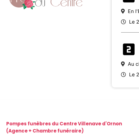
En l
Le 
Au c
Le 
Pompes funèbres du Centre Villenave d'Ornon
(Agence + Chambre funéraire)