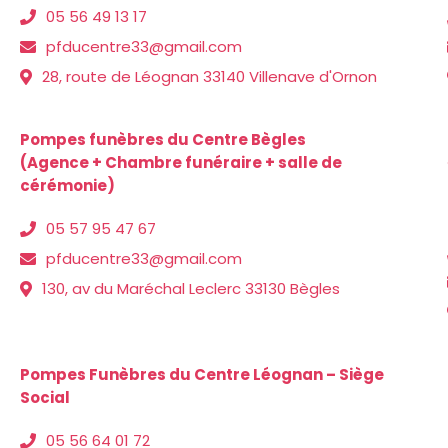
05 56 49 13 17
pfducentre33@gmail.com
28, route de Léognan 33140 Villenave d'Ornon
Pompes funèbres du Centre Bègles
(Agence + Chambre funéraire + salle de
cérémonie)
05 57 95 47 67
pfducentre33@gmail.com
130, av du Maréchal Leclerc 33130 Bègles
Pompes Funèbres du Centre Léognan – Siège
Social
05 56 64 01 72