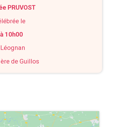
ée PRUVOST
élébrée le
 à 10h00
e Léognan
ière de Guillos