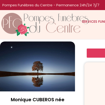
Pompes Funèbres du Centre - Permanence 24h/24 7j/7
SERVICES FUN
Monique CUBEROS née