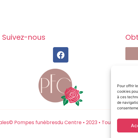
Suivez-nous
Obt
Pour offrir 
cookies pour
à ces techn
de navigatio
consentement
ales
© Pompes funèbresdu Centre • 2023 • Tout droits res
Ac