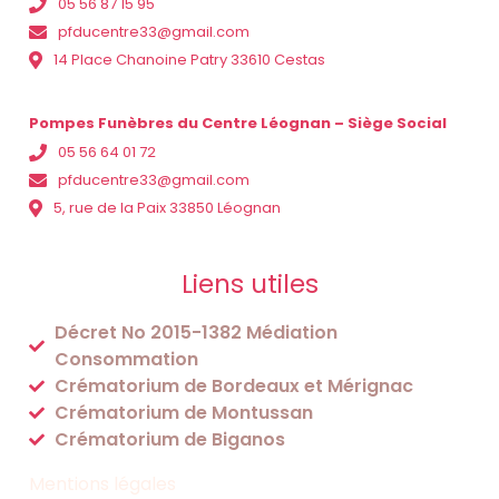
05 56 87 15 95
pfducentre33@gmail.com
14 Place Chanoine Patry 33610 Cestas
Pompes Funèbres du Centre Léognan – Siège Social
05 56 64 01 72
pfducentre33@gmail.com
5, rue de la Paix 33850 Léognan
Liens utiles
Décret No 2015-1382 Médiation
Consommation
Crématorium de Bordeaux et Mérignac
Crématorium de Montussan
Crématorium de Biganos
Mentions légales