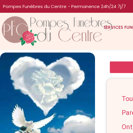
Pompes Funèbres du Centre - Permanence 24h/24 7j/7
SERVICES FUN
Tou
Par
Ont