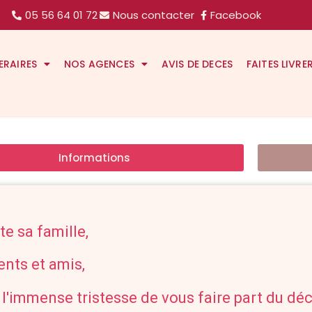
05 56 64 01 72
Nous contacter
Facebook
ERAIRES
NOS AGENCES
AVIS DE DECES
FAITES LIVRE
Informations
te sa famille,
ents et amis,
 l'immense tristesse de vous faire part du dé