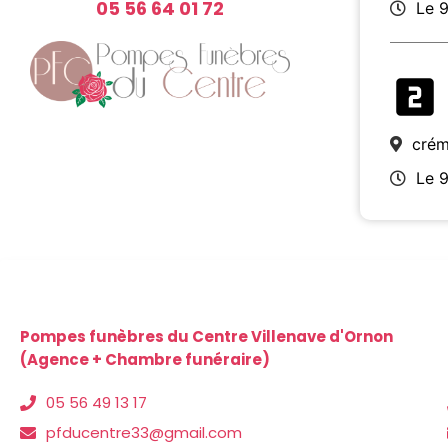
05 56 64 01 72
Le 
crém
Le 
Pompes funèbres du Centre Villenave d'Ornon
(Agence + Chambre funéraire)
05 56 49 13 17
pfducentre33@gmail.com