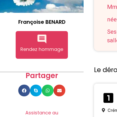
Mme
né
Françoise BENARD
Ses
sal
Rendez hommage
Le dér
Partager
Crém
Assistance au