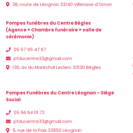
28, route de Léognan 33140 Villenave d'Ornon
Pompes funèbres du Centre Bègles
(Agence + Chambre funéraire + salle de
cérémonie)
05 57 95 47 67
pfducentre33@gmail.com
130, av du Maréchal Leclerc 33130 Bègles
Pompes Funèbres du Centre Léognan – Siège
Social
05 56 64 01 72
pfducentre33@gmail.com
5, rue de la Paix 33850 Léognan