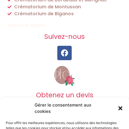
Crématorium de Montussan
Crématorium de Biganos
Mentions légales
Suivez-nous
Obtenez un devis
Gérer le consentement aux
DEVIS OBSÈQUES
cookies
Pour offrir les meilleures expériences, nous utilisons des technologies
DEVIS PRÉVOYANCE
telles que les cookies pour stocker et/ou accéder aux informations des