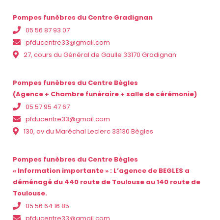
Pompes funèbres du Centre Gradignan
05 56 87 93 07
pfducentre33@gmail.com
27, cours du Général de Gaulle 33170 Gradignan
Pompes funèbres du Centre Bègles
(Agence + Chambre funéraire + salle de cérémonie)
05 57 95 47 67
pfducentre33@gmail.com
130, av du Maréchal Leclerc 33130 Bègles
Pompes funèbres du Centre Bègles
« Information importante » : L’agence de BEGLES a
déménagé du 440 route de Toulouse au 140 route de
Toulouse.
05 56 64 16 85
pfducentre33@gmail.com