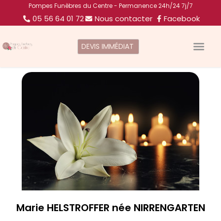
Pompes Funèbres du Centre - Permanence 24h/24 7j/7
05 56 64 01 72
Nous contacter
Facebook
DEVIS IMMÉDIAT
Marie HELSTROFFER née NIRRENGARTEN