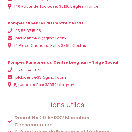
140 Route de Toulouse, 33130 Bègles, France
Pompes funèbres du Centre Cestas
05 56 87 15 95
pfducentre33@gmail.com
14 Place Chanoine Patry 33610 Cestas
Pompes Funèbres du Centre Léognan – Siège Social
05 56 64 01 72
pfducentre33@gmail.com
5, rue de la Paix 33850 Léognan
Liens utiles
Décret No 2015-1382 Médiation
Consommation
Crématorium de Bordeaux et Mérignac