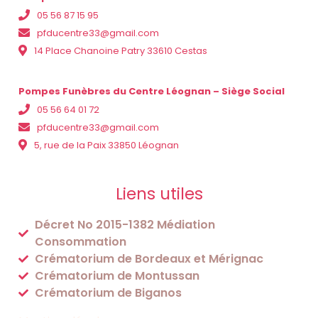
05 56 87 15 95
pfducentre33@gmail.com
14 Place Chanoine Patry 33610 Cestas
Pompes Funèbres du Centre Léognan – Siège Social
05 56 64 01 72
pfducentre33@gmail.com
5, rue de la Paix 33850 Léognan
Liens utiles
Décret No 2015-1382 Médiation
Consommation
Crématorium de Bordeaux et Mérignac
Crématorium de Montussan
Crématorium de Biganos