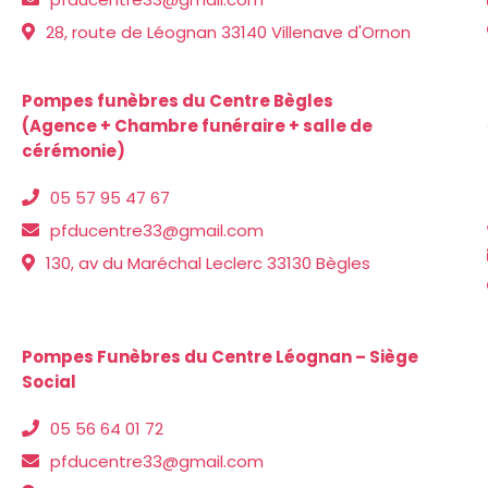
28, route de Léognan 33140 Villenave d'Ornon
Pompes funèbres du Centre Bègles
(Agence + Chambre funéraire + salle de
cérémonie)
05 57 95 47 67
pfducentre33@gmail.com
130, av du Maréchal Leclerc 33130 Bègles
Pompes Funèbres du Centre Léognan – Siège
Social
05 56 64 01 72
pfducentre33@gmail.com