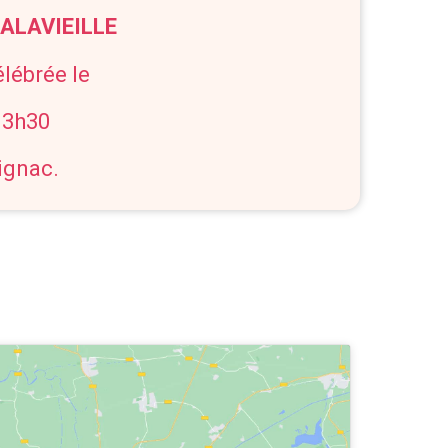
ALAVIEILLE
élébrée le
13h30
ignac.