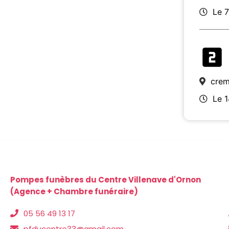
Le 
crem
Le 
Pompes funèbres du Centre Villenave d'Ornon
(Agence + Chambre funéraire)
05 56 49 13 17
pfducentre33@gmail.com