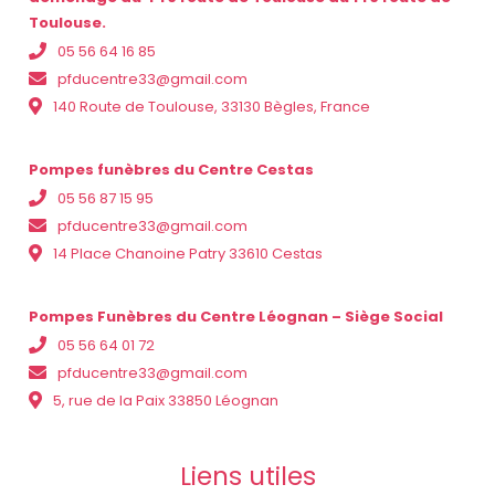
Toulouse.
05 56 64 16 85
pfducentre33@gmail.com
140 Route de Toulouse, 33130 Bègles, France
Pompes funèbres du Centre Cestas
05 56 87 15 95
pfducentre33@gmail.com
14 Place Chanoine Patry 33610 Cestas
Pompes Funèbres du Centre Léognan – Siège Social
05 56 64 01 72
pfducentre33@gmail.com
5, rue de la Paix 33850 Léognan
Liens utiles