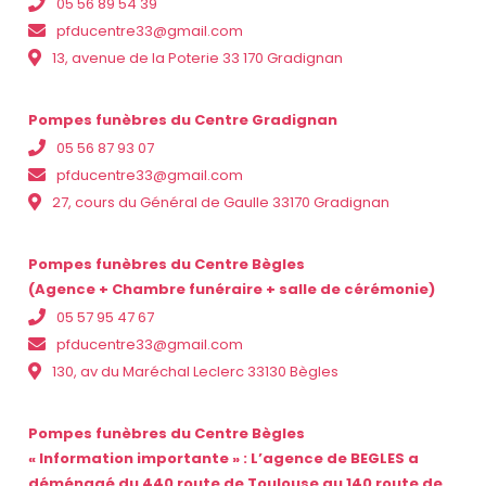
05 56 89 54 39
pfducentre33@gmail.com
13, avenue de la Poterie 33 170 Gradignan
Pompes funèbres du Centre Gradignan
05 56 87 93 07
pfducentre33@gmail.com
27, cours du Général de Gaulle 33170 Gradignan
Pompes funèbres du Centre Bègles
(Agence + Chambre funéraire + salle de cérémonie)
05 57 95 47 67
pfducentre33@gmail.com
130, av du Maréchal Leclerc 33130 Bègles
Pompes funèbres du Centre Bègles
« Information importante » : L’agence de BEGLES a
déménagé du 440 route de Toulouse au 140 route de