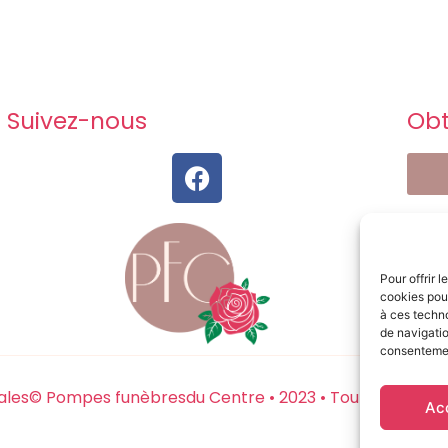
Suivez-nous
Obt
Pour offrir 
cookies pour
à ces techn
de navigatio
consentement
ales
© Pompes funèbresdu Centre • 2023 • Tout droits res
Ac