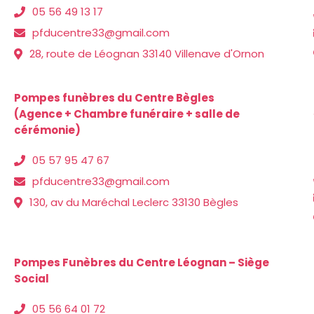
05 56 49 13 17
pfducentre33@gmail.com
28, route de Léognan 33140 Villenave d'Ornon
Pompes funèbres du Centre Bègles
(Agence + Chambre funéraire + salle de
cérémonie)
05 57 95 47 67
pfducentre33@gmail.com
130, av du Maréchal Leclerc 33130 Bègles
Pompes Funèbres du Centre Léognan – Siège
Social
05 56 64 01 72