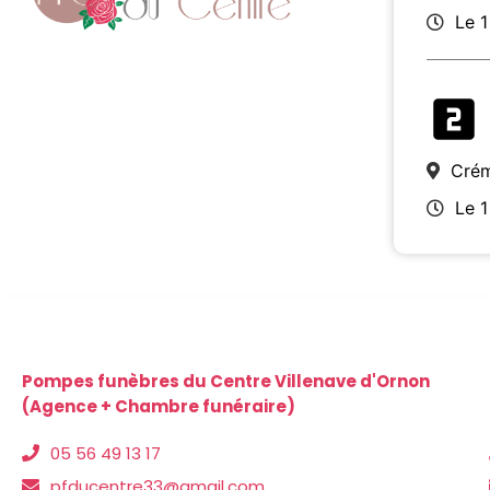
Le 
Crém
Le 
Pompes funèbres du Centre Villenave d'Ornon
(Agence + Chambre funéraire)
05 56 49 13 17
pfducentre33@gmail.com