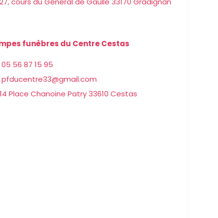
27, cours du Général de Gaulle 33170 Gradignan
mpes funèbres du Centre Cestas
05 56 87 15 95
pfducentre33@gmail.com
14 Place Chanoine Patry 33610 Cestas