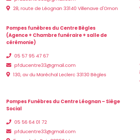
28, route de Léognan 33140 Villenave d'Ornon
Pompes funèbres du Centre Bègles
(Agence + Chambre funéraire + salle de
cérémonie)
05 57 95 47 67
pfducentre33@gmail.com
130, av du Maréchal Leclerc 33130 Bègles
Pompes Funèbres du Centre Léognan – Siège
Social
05 56 64 01 72
pfducentre33@gmail.com