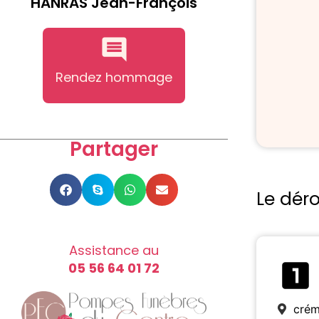
HANRAS Jean-François
Rendez hommage
Partager
Le dér
Assistance au
05 56 64 01 72
crém