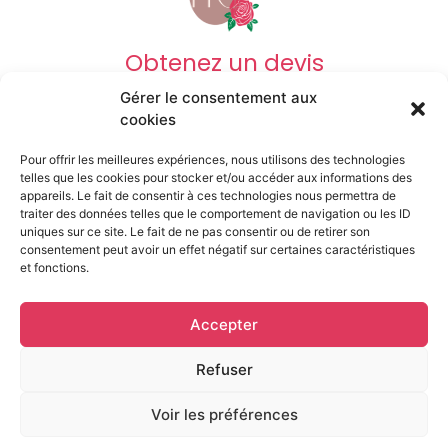
Obtenez un devis
Gérer le consentement aux
DEVIS OBSÈQUES
cookies
Pour offrir les meilleures expériences, nous utilisons des technologies
DEVIS PRÉVOYANCE
telles que les cookies pour stocker et/ou accéder aux informations des
appareils. Le fait de consentir à ces technologies nous permettra de
traiter des données telles que le comportement de navigation ou les ID
uniques sur ce site. Le fait de ne pas consentir ou de retirer son
DEVIS MARBRERIE
consentement peut avoir un effet négatif sur certaines caractéristiques
et fonctions.
Mentions légales
Accepter
© Pompes funèbresdu Centre • 2023 • Tout droits
reservés
Refuser
Voir les préférences