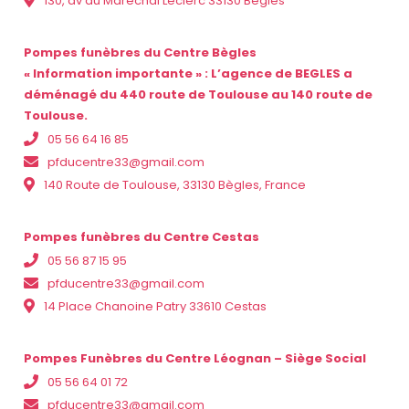
130, av du Maréchal Leclerc 33130 Bègles
Pompes funèbres du Centre Bègles
« Information importante » : L’agence de BEGLES a
déménagé du 440 route de Toulouse au 140 route de
Toulouse.
05 56 64 16 85
pfducentre33@gmail.com
140 Route de Toulouse, 33130 Bègles, France
Pompes funèbres du Centre Cestas
05 56 87 15 95
pfducentre33@gmail.com
14 Place Chanoine Patry 33610 Cestas
Pompes Funèbres du Centre Léognan – Siège Social
05 56 64 01 72
pfducentre33@gmail.com