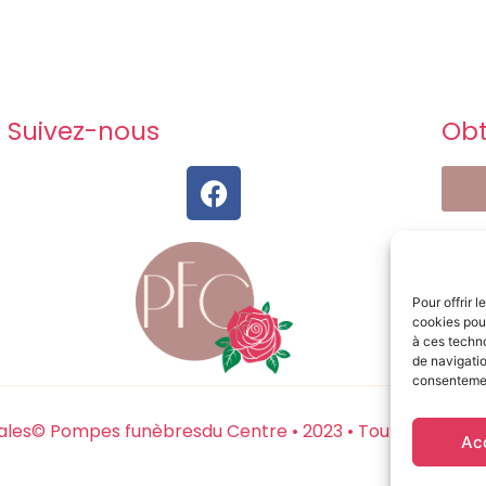
Suivez-nous
Obt
Pour offrir 
cookies pour
à ces techn
de navigatio
consentement
ales
© Pompes funèbresdu Centre • 2023 • Tout droits res
Ac