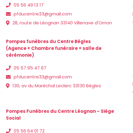
05 56 49 13 17
pfducentre33@gmail.com
28, route de Léognan 33140 Villenave d'Ornon
Pompes funèbres du Centre Bègles
(Agence + Chambre funéraire + salle de
cérémonie)
05 57 95 47 67
pfducentre33@gmail.com
130, av du Maréchal Leclerc 33130 Bègles
Pompes Funèbres du Centre Léognan – Siège
Social
05 56 64 01 72