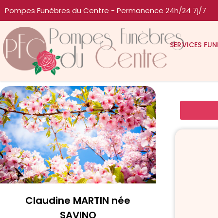
Pompes Funèbres du Centre - Permanence 24h/24 7j/7
SERVICES FUN
Claudine MARTIN née
SAVINO