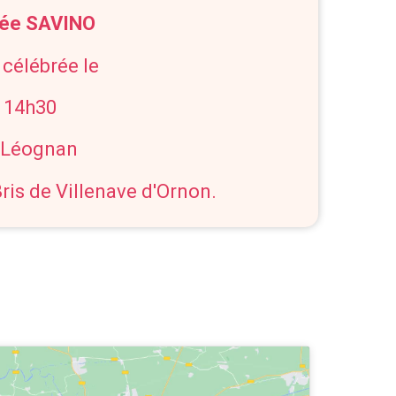
née SAVINO
 célébrée le
à 14h30
e Léognan
ris de Villenave d'Ornon.