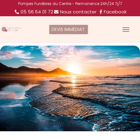
Pompes Funèbres du Centre - Permanence 24h/24 7j/7
05 56 64 01 72
Nous contacter
Facebook
DEVIS IMMÉDIAT