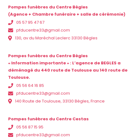
Pompes funèbres du Centre Bègles
(Agence + Chambre funéraire + salle de cérémonie)
05 57 95 47 67
pfducentre33@gmail.com
130, av du Maréchal Leclerc 33130 Bègles
Pompes funèbres du Centre Bègles
« Information importante » : L’agence de BEGLES a
déménagé du 440 route de Toulouse au 140 route de
Toulouse.
05 56 64 16 85
pfducentre33@gmail.com
140 Route de Toulouse, 33130 Bègles, France
Pompes funèbres du Centre Cestas
05 56 87 15 95
pfducentre33@gmail.com