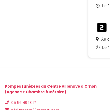
Le 
Au c
Le 
Pompes funèbres du Centre Villenave d'Ornon
(Agence + Chambre funéraire)
05 56 49 13 17
pfducentre33@gmail.com