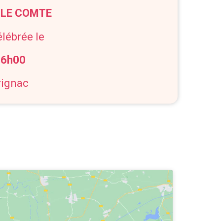
 LE COMTE
élébrée le
16h00
rignac