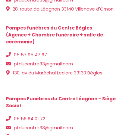
28, route de Léognan 33140 Villenave d'Ornon
Pompes funèbres du Centre Bègles
(Agence + Chambre funéraire + salle de
cérémonie)
05 57 95 47 67
pfducentre33@gmail.com
130, av du Maréchal Leclerc 33130 Bègles
Pompes Funèbres du Centre Léognan – Siège
Social
05 56 64 01 72
pfducentre33@gmail.com