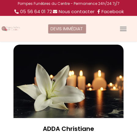
Pompes Funèbres du Centre - Permanence 24h/24 7j/7
05 56 64 01 72
Nous contacter
Facebook
DEVIS IMMÉDIAT
ADDA Christiane