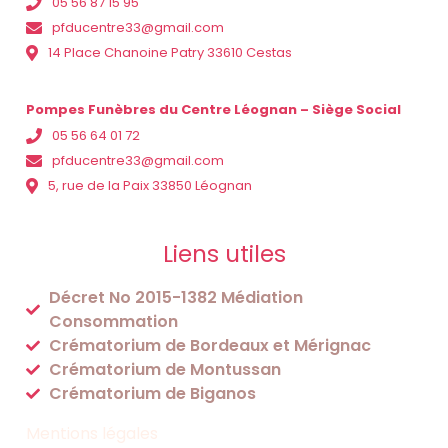
05 56 87 15 95
pfducentre33@gmail.com
14 Place Chanoine Patry 33610 Cestas
Pompes Funèbres du Centre Léognan – Siège Social
05 56 64 01 72
pfducentre33@gmail.com
5, rue de la Paix 33850 Léognan
Liens utiles
Décret No 2015-1382 Médiation
Consommation
Crématorium de Bordeaux et Mérignac
Crématorium de Montussan
Crématorium de Biganos
Mentions légales