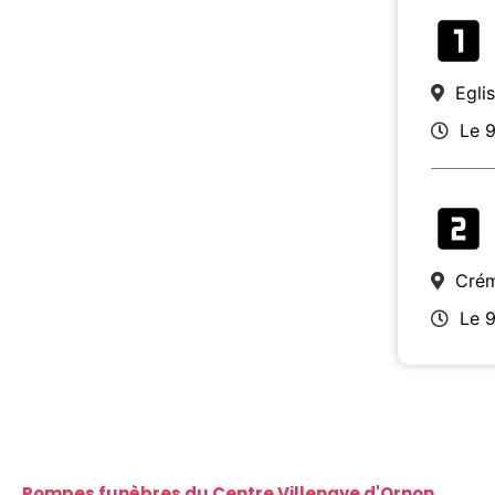
Egli
Le 
Crém
Le 
Pompes funèbres du Centre Villenave d'Ornon