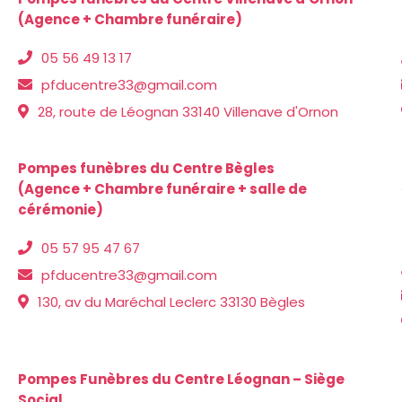
(Agence + Chambre funéraire)
05 56 49 13 17
pfducentre33@gmail.com
28, route de Léognan 33140 Villenave d'Ornon
Pompes funèbres du Centre Bègles
(Agence + Chambre funéraire + salle de
cérémonie)
05 57 95 47 67
pfducentre33@gmail.com
130, av du Maréchal Leclerc 33130 Bègles
Pompes Funèbres du Centre Léognan – Siège
Social