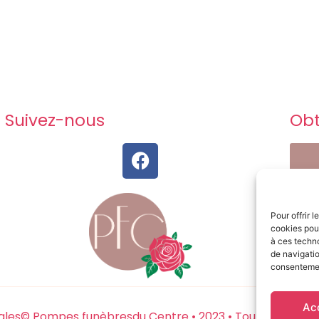
Suivez-nous
Obt
Pour offrir 
cookies pour
à ces techn
de navigatio
consentement
Ac
ales
© Pompes funèbresdu Centre • 2023 • Tout droits res