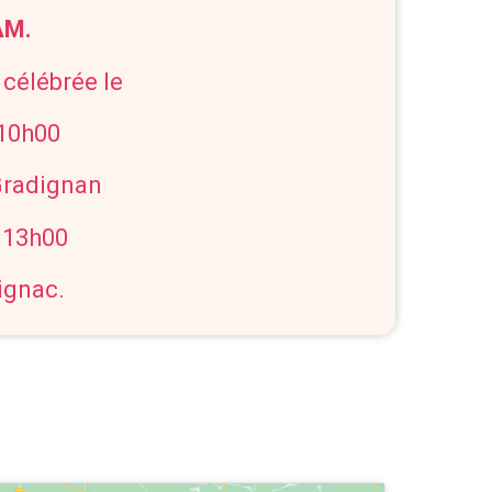
AM.
 célébrée le
 10h00
 Gradignan
à 13h00
ignac.