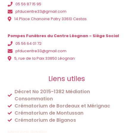
05 56 87 15 95
pfducentre33@gmail.com
14 Place Chanoine Patry 33610 Cestas
Pompes Funèbres du Centre Léognan – Siège Social
05 56 64 01 72
pfducentre33@gmail.com
5, rue de la Paix 33850 Léognan
Liens utiles
Décret No 2015-1382 Médiation
Consommation
Crématorium de Bordeaux et Mérignac
Crématorium de Montussan
Crématorium de Biganos
Mentions légales